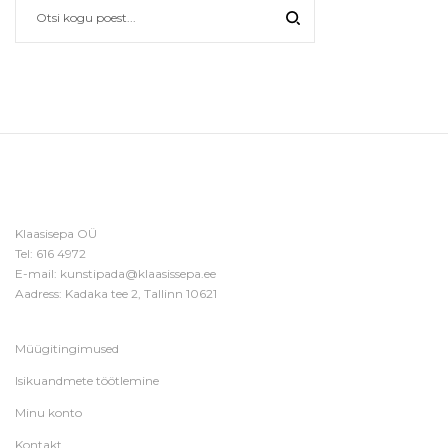
Klaasisepa OÜ
Tel:
616 4972
E-mail:
kunstipada@klaasissepa.ee
Aadress: Kadaka tee 2, Tallinn 10621
Müügitingimused
Isikuandmete töötlemine
Minu konto
Kontakt