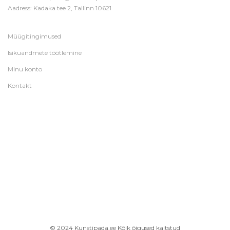
Aadress: Kadaka tee 2, Tallinn 10621
Müügitingimused
Isikuandmete töötlemine
Minu konto
Kontakt
© 2024 Kunstipada.ee Kõik õigused kaitstud