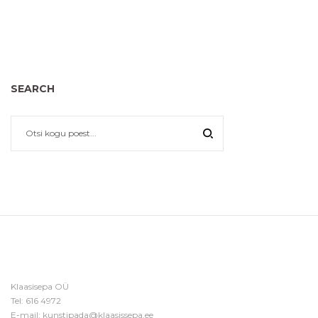
SEARCH
Klaasisepa OÜ
Tel:
616 4972
E-mail:
kunstipada@klaasissepa.ee