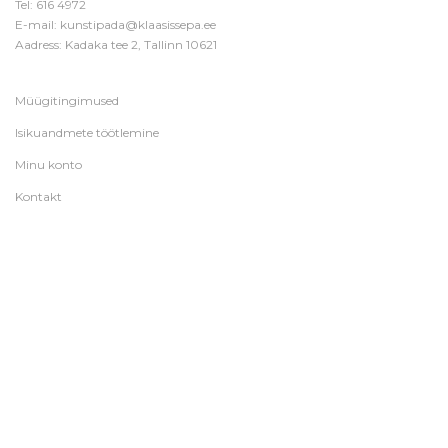
Tel:
616 4972
E-mail:
kunstipada@klaasissepa.ee
Aadress: Kadaka tee 2, Tallinn 10621
Müügitingimused
Isikuandmete töötlemine
Minu konto
Kontakt