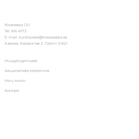
Klaasisepa OÜ
Tel:
616 4972
E-mail:
kunstipada@klaasissepa.ee
Aadress: Kadaka tee 2, Tallinn 10621
Müügitingimused
Isikuandmete töötlemine
Minu konto
Kontakt