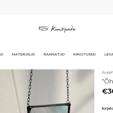
AD
MATERJALID
RAAMATUD
KINGITUSED
LEI
Avale
“Õh
€
3
Kirjel