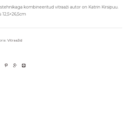
stehnikaga kombineeritud vitraaži autor on Katrin Kirsipuu.
s 12,5×26,5cm
ria:
Vitraažid