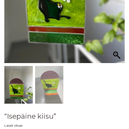
“Isepäine kiisu”
Laost otsas