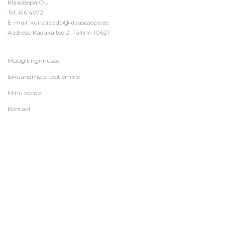
Klaasisepa OÜ
Tel:
616 4972
E-mail:
kunstipada@klaasissepa.ee
Aadress: Kadaka tee 2, Tallinn 10621
Müügitingimused
Isikuandmete töötlemine
Minu konto
Kontakt