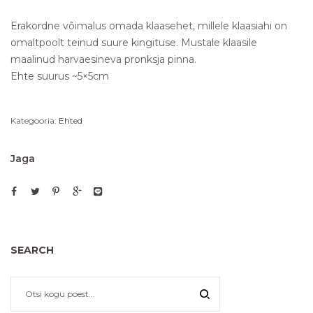
Erakordne võimalus omada klaasehet, millele klaasiahi on
omaltpoolt teinud suure kingituse. Mustale klaasile
maalinud harvaesineva pronksja pinna.
Ehte suurus ~5×5cm
Kategooria:
Ehted
Jaga
SEARCH