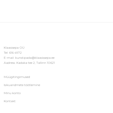
Klaasisepa OÜ
Tel:
616 4972
E-mail:
kunstipada@klaasissepa.ee
Aadress: Kadaka tee 2, Tallinn 10621
Müügitingimused
Isikuandmete töötlemine
Minu konto
Kontakt