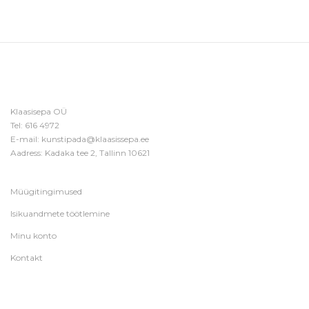
Klaasisepa OÜ
Tel:
616 4972
E-mail:
kunstipada@klaasissepa.ee
Aadress: Kadaka tee 2, Tallinn 10621
Müügitingimused
Isikuandmete töötlemine
Minu konto
Kontakt