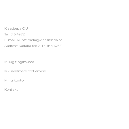
Klaasisepa OÜ
Tel:
616 4972
E-mail:
kunstipada@klaasissepa.ee
Aadress: Kadaka tee 2, Tallinn 10621
Müügitingimused
Isikuandmete töötlemine
Minu konto
Kontakt