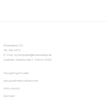
Klaasisepa OÜ
Tel:
616 4972
E-mail:
kunstipada@klaasissepa.ee
Aadress: Kadaka tee 2, Tallinn 10621
Müügitingimused
Isikuandmete töötlemine
Minu konto
Kontakt