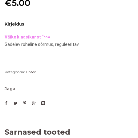
€
5.00
Kirjeldus
Väike klaasikunst °•○●
Sädelev roheline sõrmus, reguleeritav
Kategooria:
Ehted
Jaga
Sarnased tooted