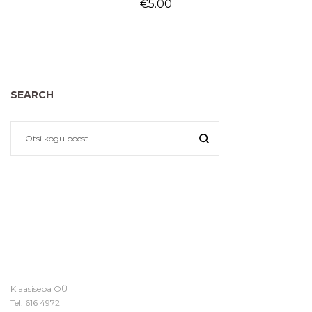
€
5.00
SEARCH
Klaasisepa OÜ
Tel:
616 4972