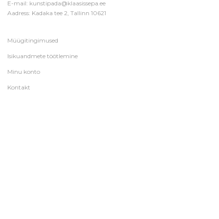
E-mail:
kunstipada@klaasissepa.ee
Aadress: Kadaka tee 2, Tallinn 10621
Müügitingimused
Isikuandmete töötlemine
Minu konto
Kontakt