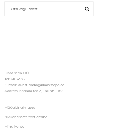
Klaasisepa OÜ
Tel:
616 4972
E-mail:
kunstipada@klaasissepa.ee
Aadress: Kadaka tee 2, Tallinn 10621
Müügitingimused
Isikuandmete töötlemine
Minu konto