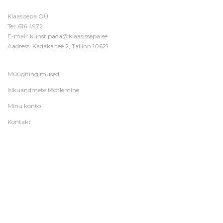
Klaasisepa OÜ
Tel:
616 4972
E-mail:
kunstipada@klaasissepa.ee
Aadress: Kadaka tee 2, Tallinn 10621
Müügitingimused
Isikuandmete töötlemine
Minu konto
Kontakt