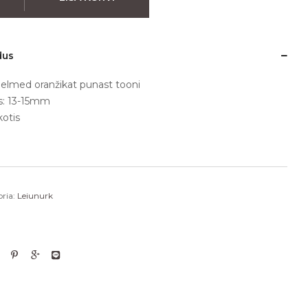
dus
elmed oranžikat punast tooni
s: 13-15mm
otis
ria:
Leiunurk