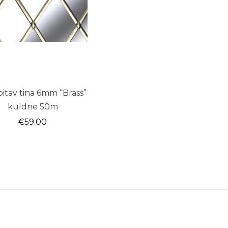
itav tina 6mm “Brass”
kuldne 50m
€
59.00