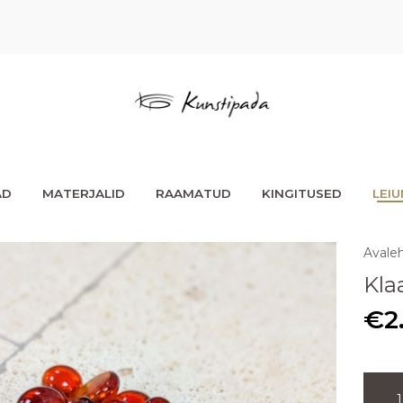
AD
MATERJALID
RAAMATUD
KINGITUSED
LEI
Avale
Kla
€
2