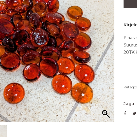
Kirjel
Klaash
Suuru
20TK k
Kategoo
Jaga