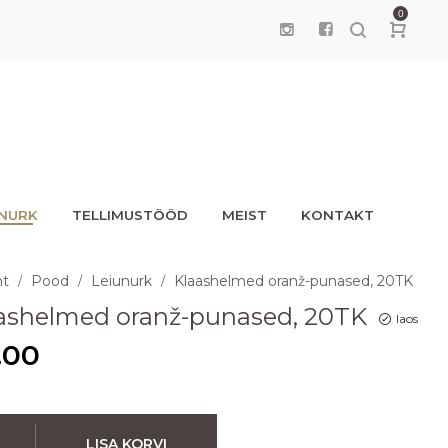
0
UNURK
TELLIMUSTÖÖD
MEIST
KONTAKT
ht
Pood
Leiunurk
Klaashelmed oranž-punased, 20TK
/
/
/
ashelmed oranž-punased, 20TK
laos
.00
LISA KORVI