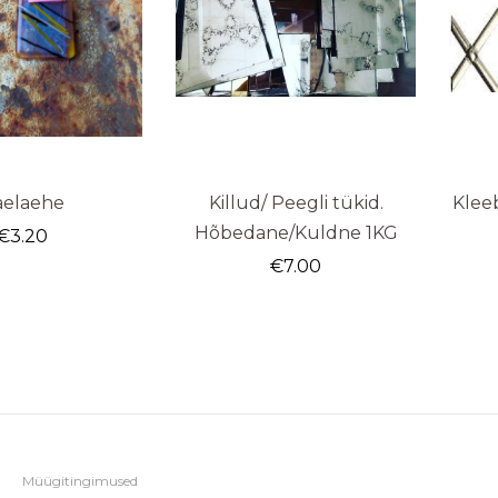
aelaehe
Killud/ Peegli tükid.
Kleeb
Hõbedane/Kuldne 1KG
€
3.20
€
7.00
Müügitingimused