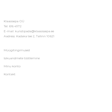
Klaasisepa OÜ
Tel:
616 4972
E-mail:
kunstipada@klaasissepa.ee
Aadress: Kadaka tee 2, Tallinn 10621
Müügitingimused
Isikuandmete töötlemine
Minu konto
Kontakt