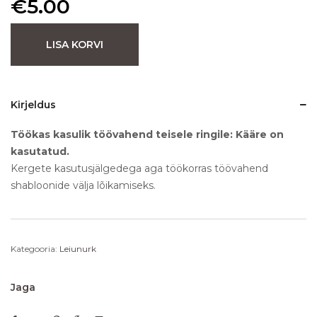
€
5.00
LISA KORVI
Kirjeldus
Töökas kasulik töövahend teisele ringile: Kääre on
kasutatud.
Kergete kasutusjälgedega aga töökorras töövahend
shabloonide välja lõikamiseks.
Kategooria:
Leiunurk
Jaga