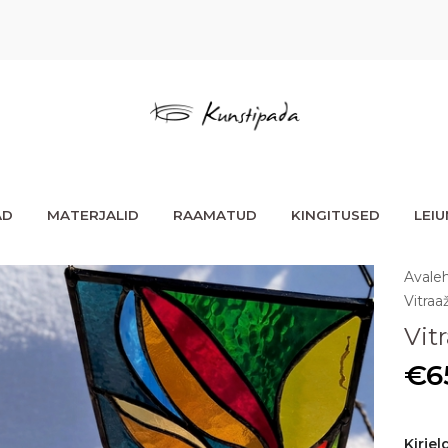
AD
MATERJALID
RAAMATUD
KINGITUSED
LEI
Avale
Vitraa
Vit
€
6
Kirjel