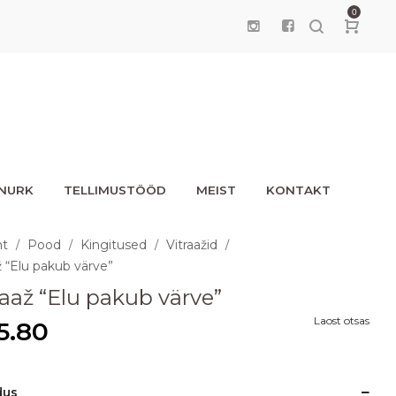
0
UNURK
TELLIMUSTÖÖD
MEIST
KONTAKT
ht
Pood
Kingitused
Vitraažid
/
/
/
/
ž “Elu pakub värve”
raaž “Elu pakub värve”
Laost otsas
5.80
dus