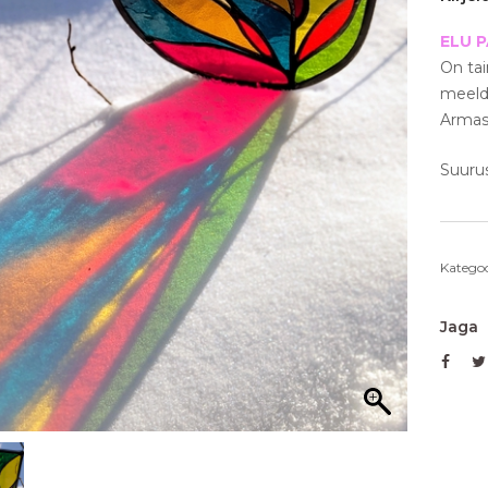
ELU 
On tai
meelde
Armas
Suuru
Kategoo
Jaga