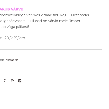
PAKUB VÄRVE
memotiividega värvikas vitraaž sinu koju. Tuletamaks
 igapäevaselt, kui ilusad on värvid meie ümber.
tab väga päikest!
s: ~20,5×25,5cm
ria:
Vitraažid