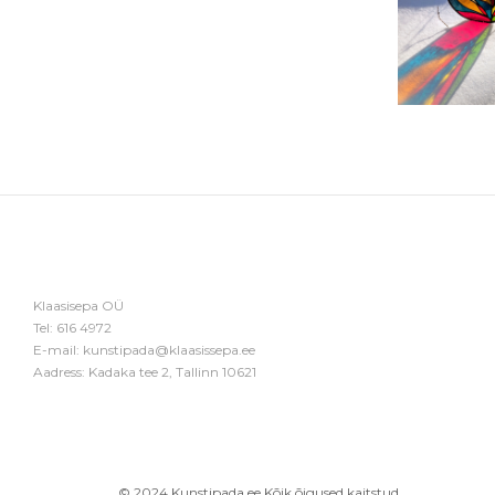
Klaasisepa OÜ
Tel:
616 4972
E-mail:
kunstipada@klaasissepa.ee
Aadress: Kadaka tee 2, Tallinn 10621
© 2024 Kunstipada.ee Kõik õigused kaitstud