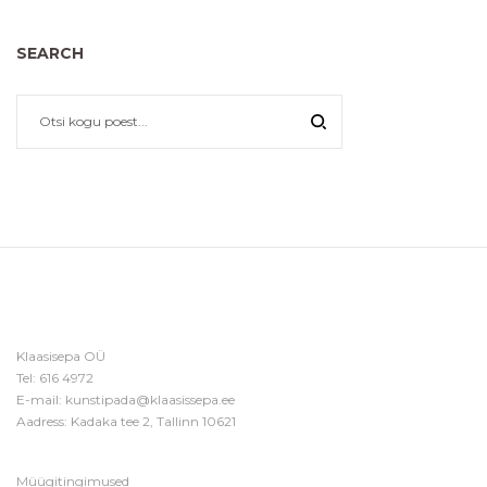
SEARCH
Klaasisepa OÜ
Tel:
616 4972
E-mail:
kunstipada@klaasissepa.ee
Aadress: Kadaka tee 2, Tallinn 10621
Müügitingimused