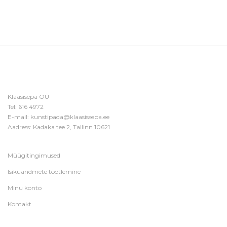
Klaasisepa OÜ
Tel:
616 4972
E-mail:
kunstipada@klaasissepa.ee
Aadress: Kadaka tee 2, Tallinn 10621
Müügitingimused
Isikuandmete töötlemine
Minu konto
Kontakt