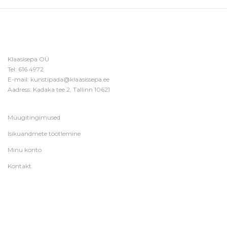
Klaasisepa OÜ
Tel:
616 4972
E-mail:
kunstipada@klaasissepa.ee
Aadress: Kadaka tee 2, Tallinn 10621
Müügitingimused
Isikuandmete töötlemine
Minu konto
Kontakt