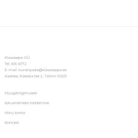
Klaasisepa OÜ
Tel:
616 4972
E-mail:
kunstipada@klaasissepa.ee
Aadress: Kadaka tee 2, Tallinn 10621
Müügitingimused
Isikuandmete töötlemine
Minu konto
Kontakt