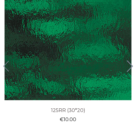
125RR (30*20)
€
10.00