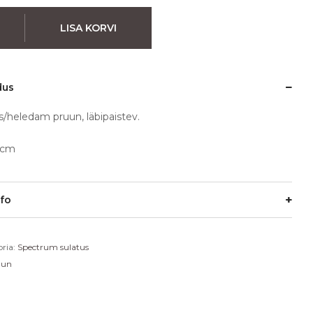
LISA KORVI
dus
/heledam pruun, läbipaistev.
0cm
nfo
ria:
Spectrum sulatus
uun