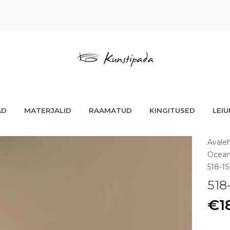
AD
MATERJALID
RAAMATUD
KINGITUSED
LEI
Avale
Ocean
518-1S
518
€
1