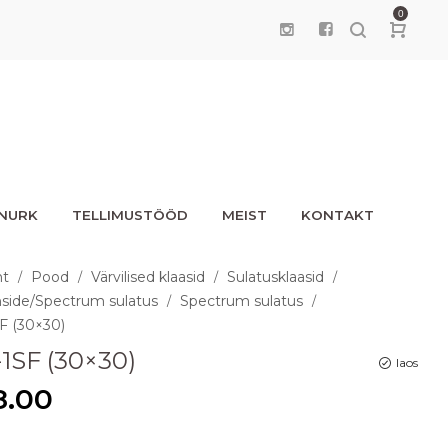
0
UNURK
TELLIMUSTÖÖD
MEIST
KONTAKT
ht
Pood
Värvilised klaasid
Sulatusklaasid
/
/
/
/
side/Spectrum sulatus
Spectrum sulatus
/
/
F (30×30)
-1SF (30×30)
laos
8.00