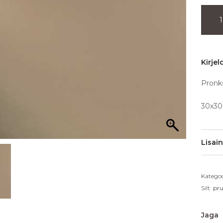
Kirjel
Pronks
30x3
Lisai
Kategoo
Silt:
pr
Jaga