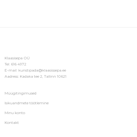
Klaasisepa OÜ
Tel:
616 4972
E-mail:
kunstipada@klaasissepa.ee
Aadress: Kadaka tee 2, Tallinn 10621
Müügitingimused
Isikuandmete töötlemine
Minu konto
Kontakt