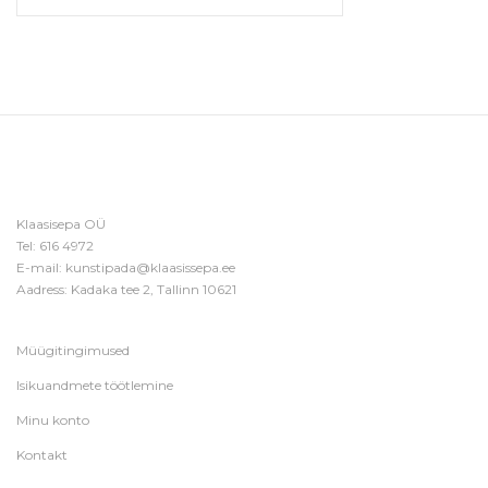
Klaasisepa OÜ
Tel:
616 4972
E-mail:
kunstipada@klaasissepa.ee
Aadress: Kadaka tee 2, Tallinn 10621
Müügitingimused
Isikuandmete töötlemine
Minu konto
Kontakt