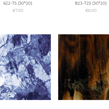
622-7S (30*20)
823-72S (30*20)
€
7.50
€
6.00