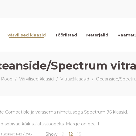
Värvilised klaasid
Tööriistad
Materjalid
Raamat
eanside/Spectrum vitr
Pood
Värvilised klaasid
Vitraažiklaasid
Oceanside/Spectru
/
/
/
e Compatible ja varasema nimetusega Spectrum 96 klaasid.
id sobivad kõik sulatustöödeks. Märge on peal F
Sorted
Show
9
12
15
tulokset 1–12 / 378