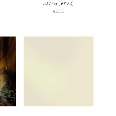
337-6S (30*20)
€
6.00