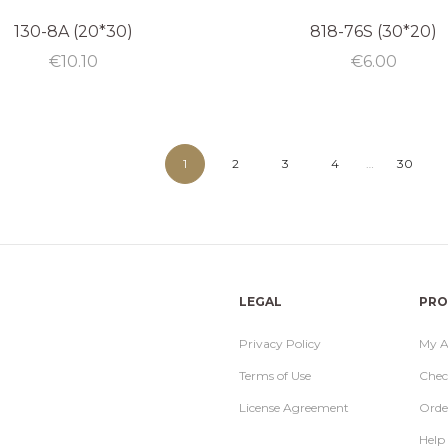
130-8A (20*30)
818-76S (30*20)
€
10.10
€
6.00
1
2
3
4
…
30
LEGAL
PRO
Privacy Policy
My A
Terms of Use
Chec
License Agreement
Orde
Help