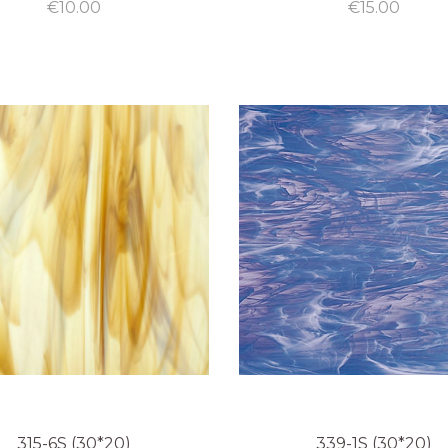
€
10.00
€
15.00
315-6S (30*20)
339-1S (30*20)