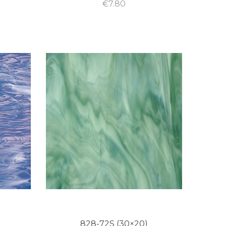
€
7.80
828-72S (30×20)