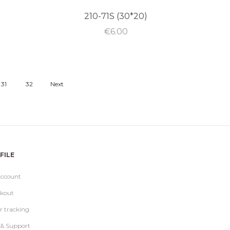
210-71S (30*20)
€
6.00
31
32
Next
FILE
ccount
kout
r tracking
 & Support