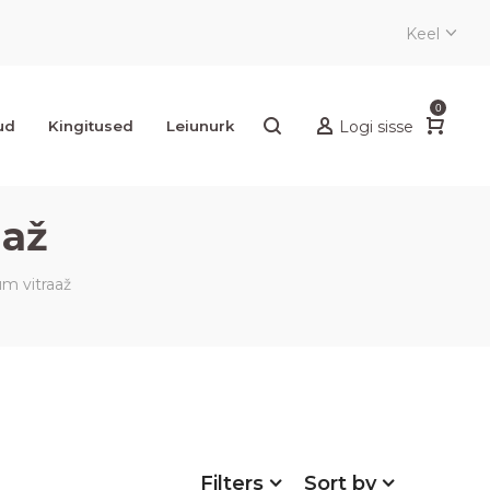
Keel
0
ud
Kingitused
Leiunurk
Logi sisse
aaž
m vitraaž
Filters
Sort by