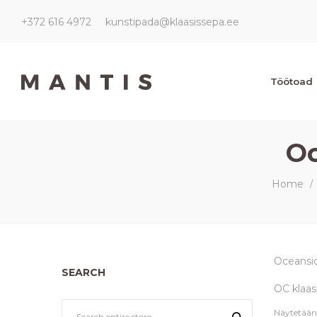
+372 616 4972
kunstipada@klaasissepa.ee
Kunstipada
Kunstipada
Töötoad
Oc
Home
/
Oceansid
SEARCH
OC klaas
Näytetään 