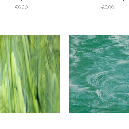
€
6.00
€
6.00