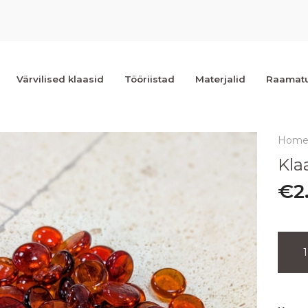
Värvilised klaasid
Tööriistad
Materjalid
Raamat
Hom
Kla
€
2