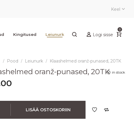
Keel
0
ud
Kingitused
Leiunurk
Logi sisse
e
Pood
Leiunurk
Klaashelmed oranž-punased, 20TK
/
/
/
ashelmed oranž-punased, 20TK
in stock
.00
LISÄÄ OSTOSKORIIN