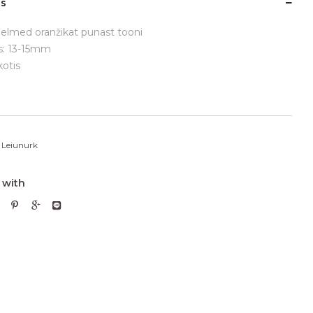
us
elmed oranžikat punast tooni
s: 13-15mm
otis
:
Leiunurk
 with