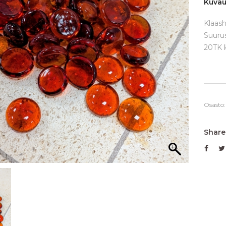
Kuva
Klaash
Suuru
20TK k
Osasto
Share