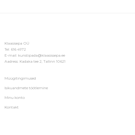
Klaasisepa OÜ
Tel:
616 4972
E-mail:
kunstipada@klaasissepa.ee
Aadress: Kadaka tee 2, Tallinn 10621
Müügitingimused
Isikuandmete töötlemine
Minu konto
Kontakt