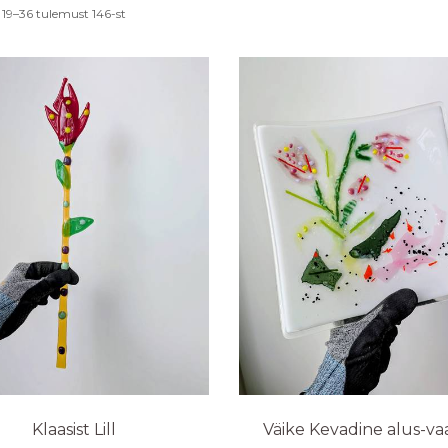
Sorted
19–36 tulemust 146-st
by
latest
Klaasist Lill
Väike Kevadine alus-v