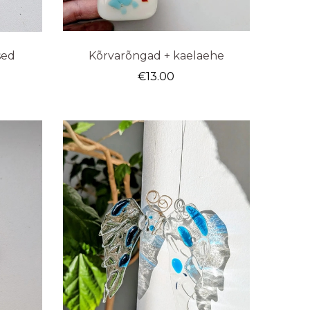
ised
Kõrvarõngad + kaelaehe
€
13.00