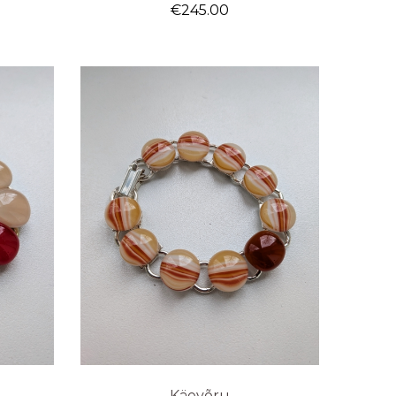
€
245.00
Käevõru