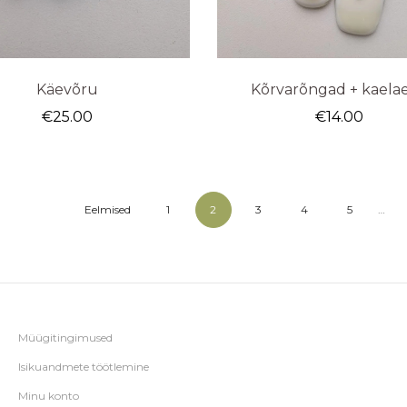
Käevõru
Kõrvarõngad + kaela
€
25.00
€
14.00
Eelmised
1
2
3
4
5
…
Müügitingimused
Isikuandmete töötlemine
Minu konto