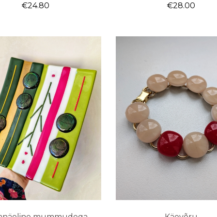
€
24.80
€
28.00
näoline mummudega
Käevõru