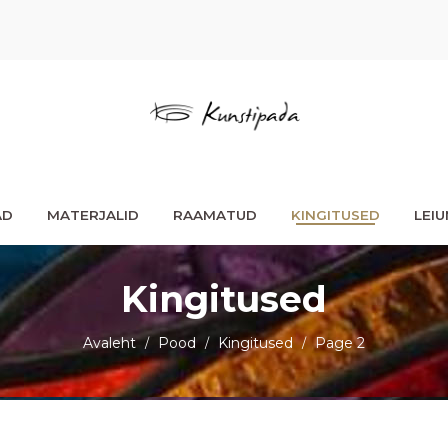
AD
MATERJALID
RAAMATUD
KINGITUSED
LEI
Kingitused
Avaleht
Pood
Kingitused
Page 2
/
/
/