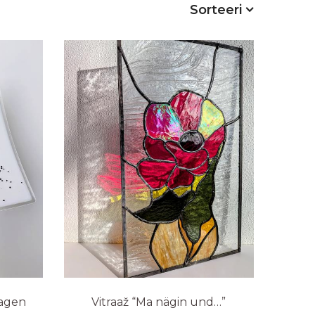
Sorteeri
aagen
Vitraaž “Ma nägin und…”