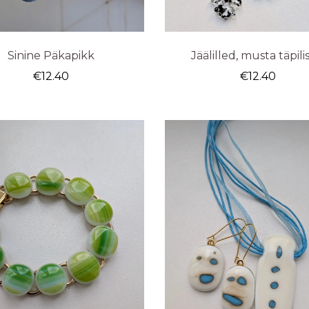
Sinine Päkapikk
Jäälilled, musta täpil
€
12.40
€
12.40