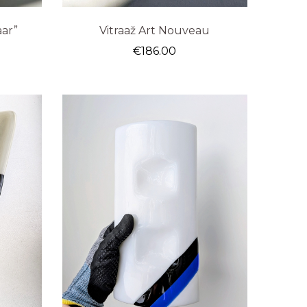
aar”
Vitraaž Art Nouveau
€
186.00