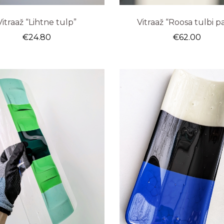
Vitraaž “Lihtne tulp”
Vitraaž “Roosa tulbi p
€
24.80
€
62.00