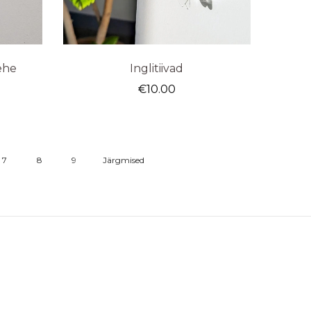
ehe
Inglitiivad
€
10.00
7
8
9
Järgmised