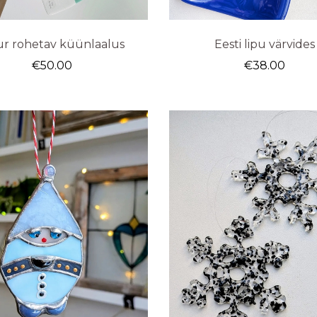
r rohetav küünlaalus
Eesti lipu värvides
€
50.00
€
38.00