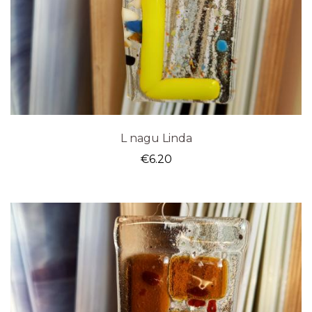
L nagu Linda
€
6.20