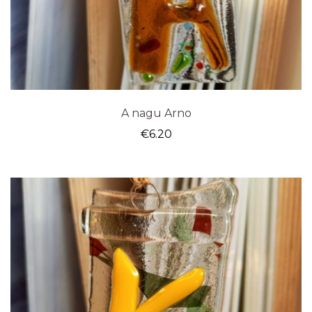
A nagu Arno
€
6.20