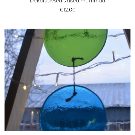
“Dekoratiivsed sinised mummud”
€
12.00