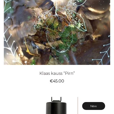
Klaas kauss “Pirn”
€
45.00
New