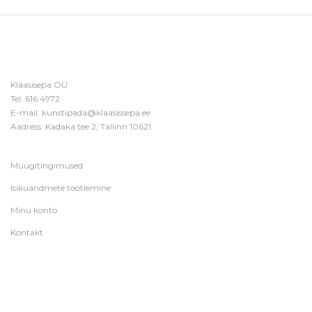
Klaasisepa OÜ
Tel:
616 4972
E-mail:
kunstipada@klaasissepa.ee
Aadress: Kadaka tee 2, Tallinn 10621
Müügitingimused
Isikuandmete töötlemine
Minu konto
Kontakt