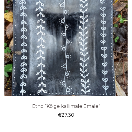
Etno “Kõige kallimale Emale”
€
27.30