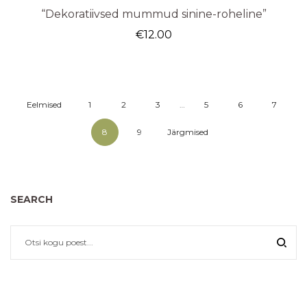
“Dekoratiivsed mummud sinine-roheline”
€
12.00
Eelmised
1
2
3
…
5
6
7
8
9
Järgmised
SEARCH