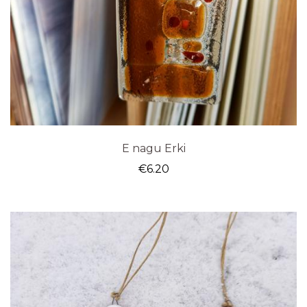
E nagu Erki
€
6.20