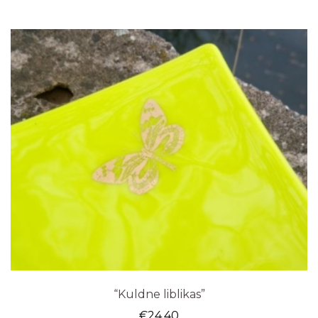
“Kuldne liblikas”
€
24.40