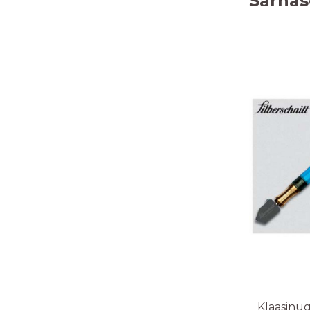
Sarnas
Klaasinug