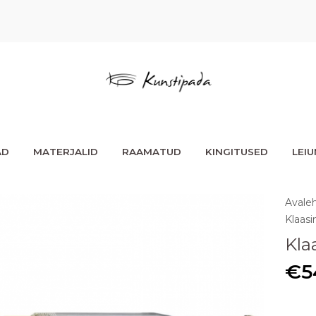
AD
MATERJALID
RAAMATUD
KINGITUSED
LEI
Avale
Klaas
Kla
€
5