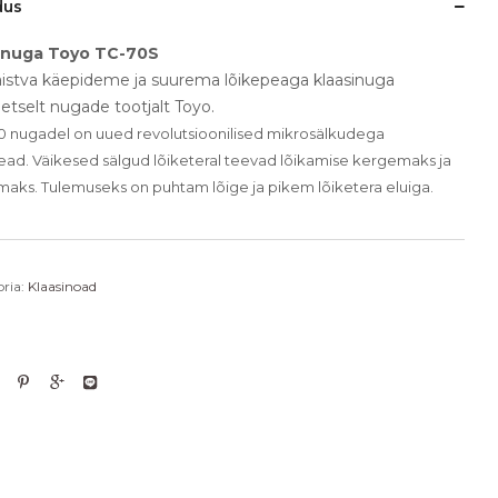
dus
inuga Toyo TC-70S
aistva käepideme ja suurema lõikepeaga klaasinuga
eetselt nugade tootjalt Toyo.
0 nugadel on uued revolutsioonilised mikrosälkudega
ead. Väikesed sälgud lõiketeral teevad lõikamise kergemaks ja
maks. Tulemuseks on puhtam lõige ja pikem lõiketera eluiga.
ria:
Klaasinoad