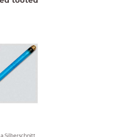
ed tooted
a Silberschnitt