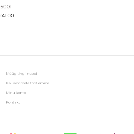
5001
€
41.00
Müügitingimused
Isikuandmete töötlemine
Minu konto
Kontakt