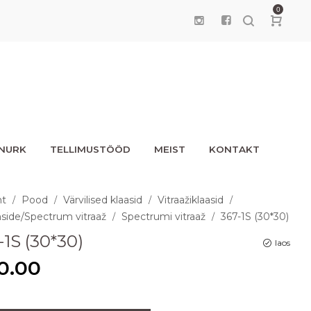
0
UNURK
TELLIMUSTÖÖD
MEIST
KONTAKT
ht
Pood
Värvilised klaasid
Vitraažiklaasid
/
/
/
/
side/Spectrum vitraaž
Spectrumi vitraaž
367-1S (30*30)
/
/
-1S (30*30)
laos
0.00