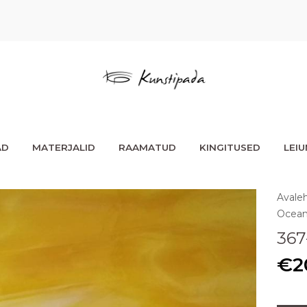
AD
MATERJALID
RAAMATUD
KINGITUSED
LEI
Avale
Ocean
367
€
2