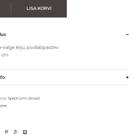
LISA KORVI
dus
e-valge kirju, poolläbipaistev.
0 cm
nfo
ria:
Spectrumi vitraaž
lane