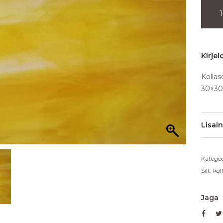
Kirjel
Kollas
30×3
Lisai
Kategoo
Silt:
kol
Jaga