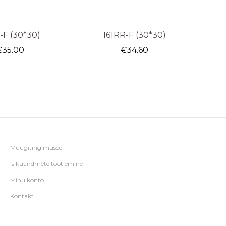
-F (30*30)
161RR-F (30*30)
€
35.00
€
34.60
Müügitingimused
Isikuandmete töötlemine
Minu konto
Kontakt