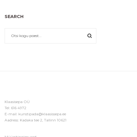
SEARCH
Klaasisepa OÜ
Tel:
616 4972
E-mail:
kunstipada@klaasissepa.ee
Aadress: Kadaka tee 2, Tallinn 10621
Müügitingimused