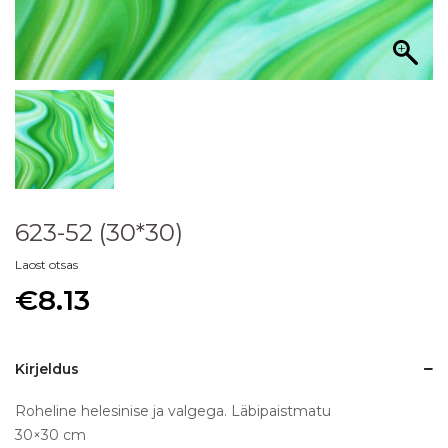
623-52 (30*30)
Laost otsas
€
8.13
Kirjeldus
Roheline helesinise ja valgega. Läbipaistmatu
30×30 cm