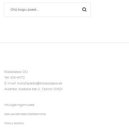
Klaasisepa OÜ
Tel:
616 4972
E-mail:
kunstipada@klaasissepa.ee
Aadress: Kadaka tee 2, Tallinn 10621
Müügitingimused
Isikuandmete töötlemine
Minu konto