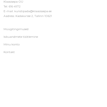
Klaasisepa OÜ
Tel:
616 4972
E-mail:
kunstipada@klaasissepa.ee
Aadress: Kadaka tee 2, Tallinn 10621
Müügitingimused
Isikuandmete töötlemine
Minu konto
Kontakt