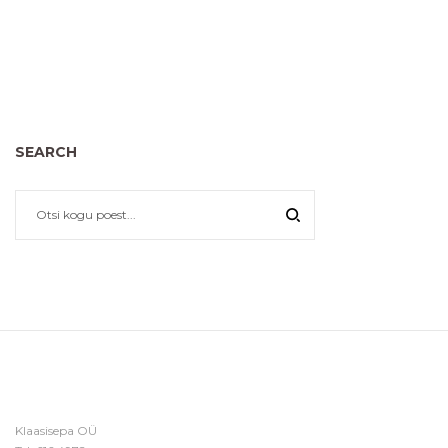
SEARCH
Klaasisepa OÜ