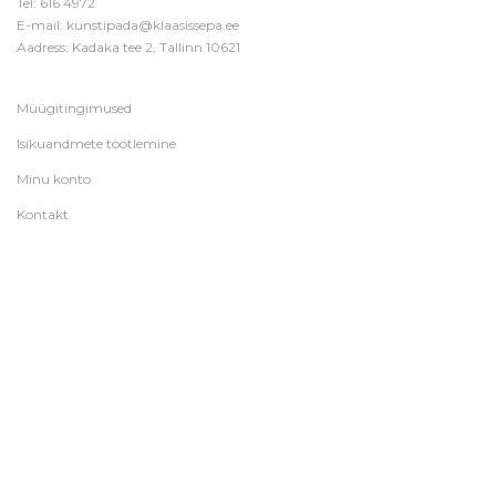
Tel:
616 4972
E-mail:
kunstipada@klaasissepa.ee
Aadress: Kadaka tee 2, Tallinn 10621
Müügitingimused
Isikuandmete töötlemine
Minu konto
Kontakt