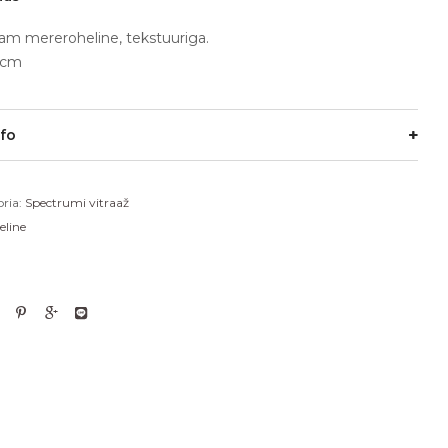
am mereroheline, tekstuuriga.
0cm
nfo
ria:
Spectrumi vitraaž
eline