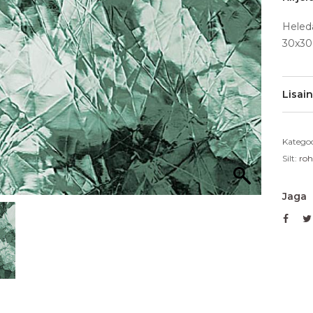
Heled
30x3
Lisai
Kategoo
Silt:
roh
Jaga