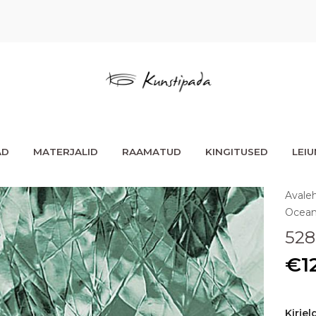
AD
MATERJALID
RAAMATUD
KINGITUSED
LEI
Avale
Ocean
528
€
1
Kirjel