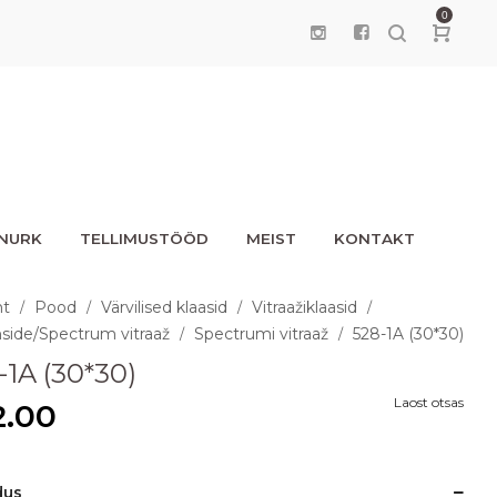
0
UNURK
TELLIMUSTÖÖD
MEIST
KONTAKT
ht
Pood
Värvilised klaasid
Vitraažiklaasid
/
/
/
/
side/Spectrum vitraaž
Spectrumi vitraaž
528-1A (30*30)
/
/
-1A (30*30)
Laost otsas
2.00
dus