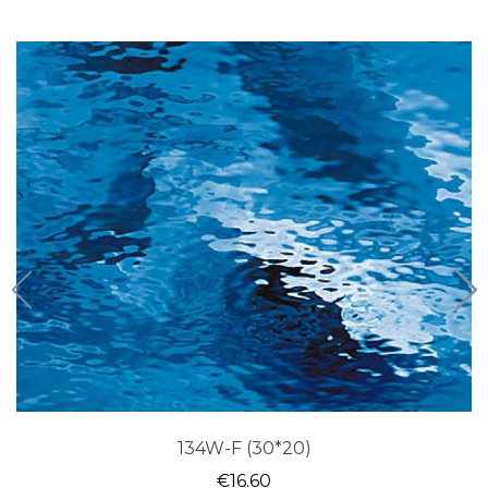
134W-F (30*20)
€
16.60