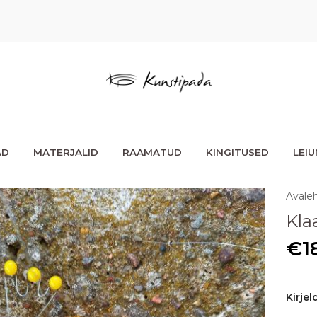
AD
MATERJALID
RAAMATUD
KINGITUSED
LEI
Avale
Kla
€
1
Kirjel