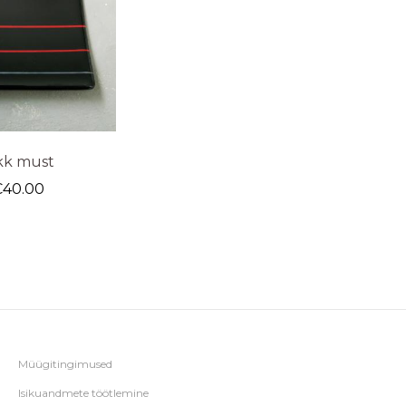
kk must
€
40.00
Müügitingimused
Isikuandmete töötlemine