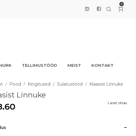
0
UNURK
TELLIMUSTÖÖD
MEIST
KONTAKT
ht
Pood
Kingitused
Sulatustööd
Klaasist Linnuke
/
/
/
/
asist Linnuke
Laost otsas
8.60
dus