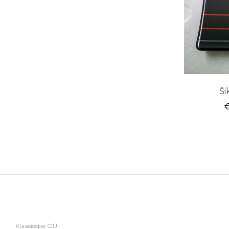
Ši
Klaasisepa OÜ