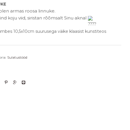
UKE
 olen armas roosa linnuke.
nd koju viid, siristan rõõmsalt Sinu aknal
mbes 10,5x10cm suurusega väike klaasist kunstiteos
ria:
Sulatustööd