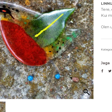
LINN
Tere,
Kui mi
Olen u
Kategoo
Jaga