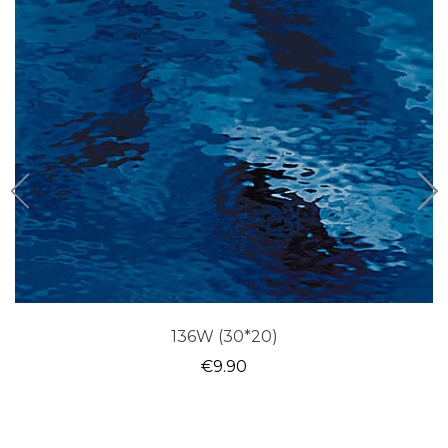
136W (30*20)
€
9.90