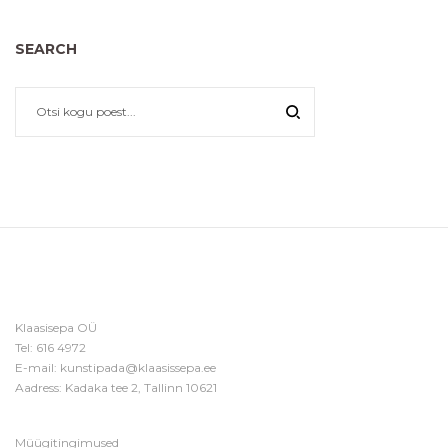
SEARCH
Klaasisepa OÜ
Tel:
616 4972
E-mail:
kunstipada@klaasissepa.ee
Aadress: Kadaka tee 2, Tallinn 10621
Müügitingimused