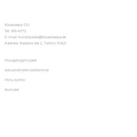
Klaasisepa OÜ
Tel:
616 4972
E-mail:
kunstipada@klaasissepa.ee
Aadress: Kadaka tee 2, Tallinn 10621
Müügitingimused
Isikuandmete töötlemine
Minu konto
Kontakt