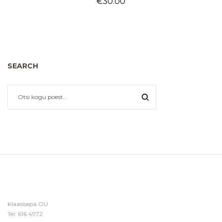
€
30.00
SEARCH
Klaasisepa OÜ
Tel:
616 4972