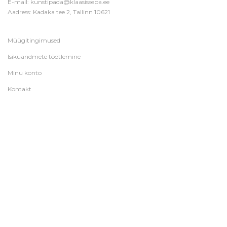
E-mail:
kunstipada@klaasissepa.ee
Aadress: Kadaka tee 2, Tallinn 10621
Müügitingimused
Isikuandmete töötlemine
Minu konto
Kontakt