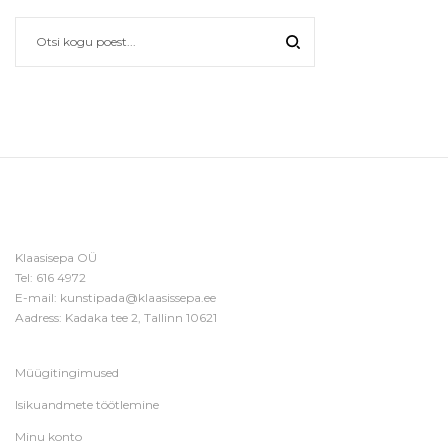
Klaasisepa OÜ
Tel:
616 4972
E-mail:
kunstipada@klaasissepa.ee
Aadress: Kadaka tee 2, Tallinn 10621
Müügitingimused
Isikuandmete töötlemine
Minu konto