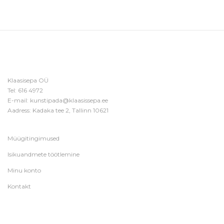
Klaasisepa OÜ
Tel:
616 4972
E-mail:
kunstipada@klaasissepa.ee
Aadress: Kadaka tee 2, Tallinn 10621
Müügitingimused
Isikuandmete töötlemine
Minu konto
Kontakt