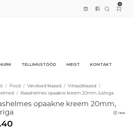
0
UNURK
TELLIMUSTÖÖD
MEIST
KONTAKT
ht
Pood
Värvilised klaasid
Vitraažiklaasid
/
/
/
/
helmed
Klaashelmes opaakne kreem 20mm, lüstriga
/
ashelmes opaakne kreem 20mm,
triga
laos
.40