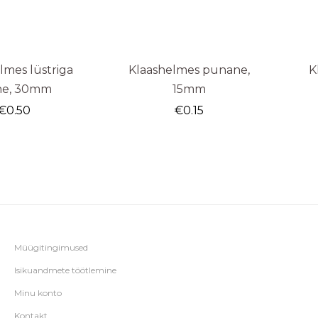
lmes lüstriga
Klaashelmes punane,
K
ine, 30mm
15mm
€
0.50
€
0.15
Müügitingimused
Isikuandmete töötlemine
Minu konto
Kontakt