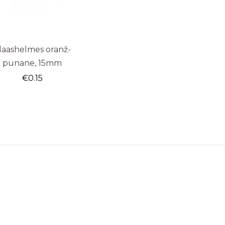
laashelmes oranž-
punane, 15mm
€
0.15