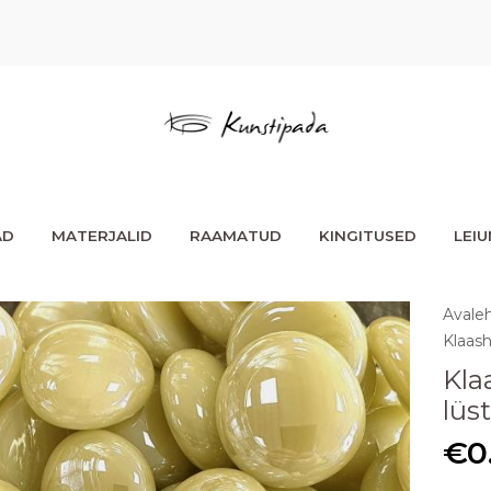
AD
MATERJALID
RAAMATUD
KINGITUSED
LEI
Avale
Klaas
Kla
lüs
€
0