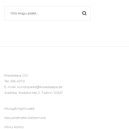
Klaasisepa OÜ
Tel:
616 4972
E-mail:
kunstipada@klaasissepa.ee
Aadress: Kadaka tee 2, Tallinn 10621
Müügitingimused
Isikuandmete töötlemine
Minu konto