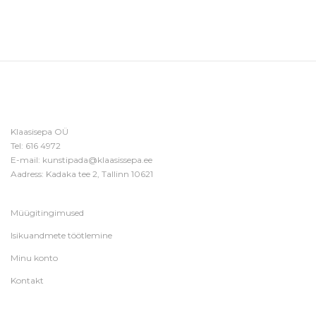
Klaasisepa OÜ
Tel:
616 4972
E-mail:
kunstipada@klaasissepa.ee
Aadress: Kadaka tee 2, Tallinn 10621
Müügitingimused
Isikuandmete töötlemine
Minu konto
Kontakt