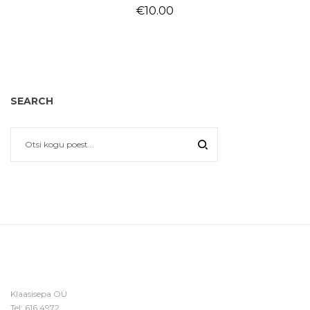
€
10.00
SEARCH
Klaasisepa OÜ
Tel:
616 4972