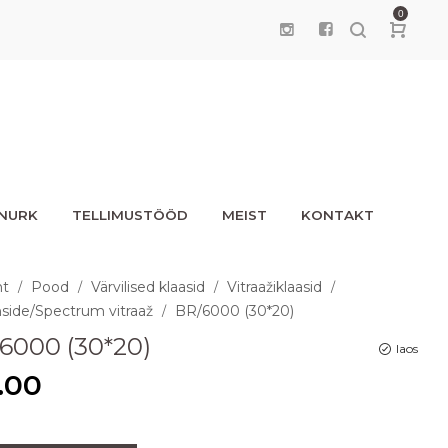
0
UNURK
TELLIMUSTÖÖD
MEIST
KONTAKT
ht
Pood
Värvilised klaasid
Vitraažiklaasid
/
/
/
/
side/Spectrum vitraaž
BR/6000 (30*20)
/
6000 (30*20)
laos
.00