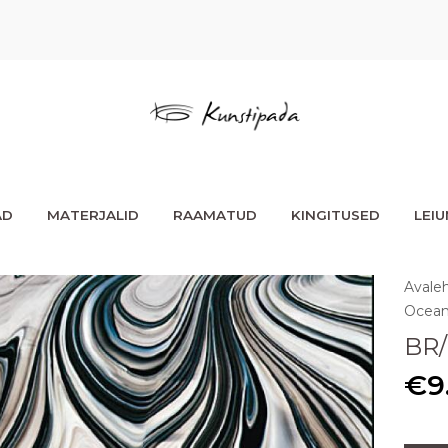
AD
MATERJALID
RAAMATUD
KINGITUSED
LEI
Avale
Ocean
BR/
€
9