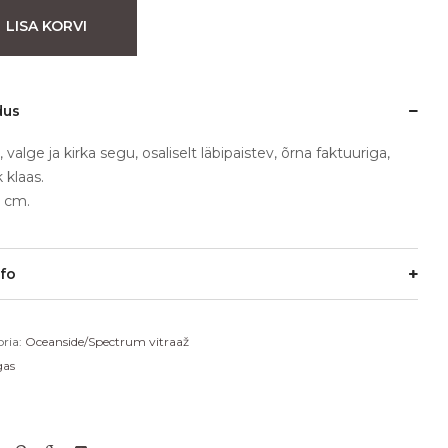
LISA KORVI
dus
 valge ja kirka segu, osaliselt läbipaistev, õrna faktuuriga,
 klaas.
 cm.
nfo
ria:
Oceanside/Spectrum vitraaž
gas