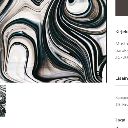
Kirjel
Musta,
barokk
30×20
Lisai
Kategoo
Silt:
kir
Jaga