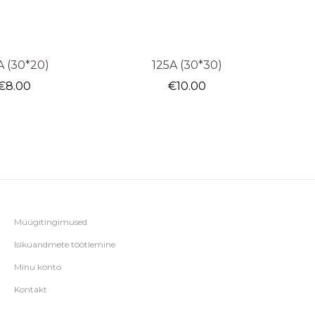
A (30*20)
125A (30*30)
€
8.00
€
10.00
Müügitingimused
Isikuandmete töötlemine
Minu konto
Kontakt