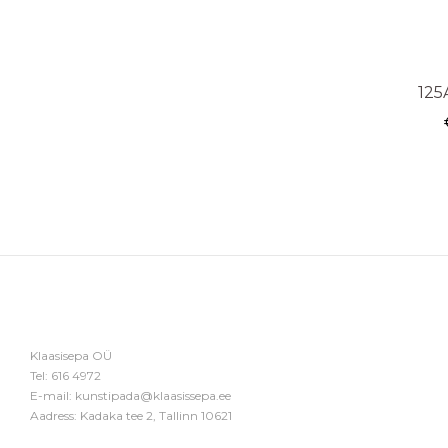
125
Klaasisepa OÜ
Tel:
616 4972
E-mail:
kunstipada@klaasissepa.ee
Aadress: Kadaka tee 2, Tallinn 10621