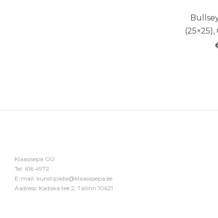
Bullse
(25×25),
Klaasisepa OÜ
Tel:
616 4972
E-mail:
kunstipada@klaasissepa.ee
Aadress: Kadaka tee 2, Tallinn 10621