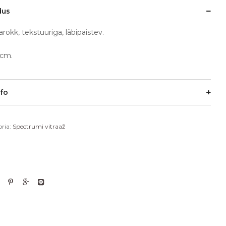
dus
barokk, tekstuuriga, läbipaistev.
cm.
nfo
ria:
Spectrumi vitraaž
l