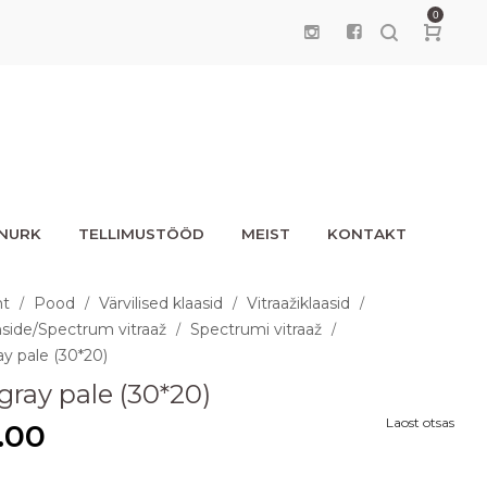
0
UNURK
TELLIMUSTÖÖD
MEIST
KONTAKT
ht
Pood
Värvilised klaasid
Vitraažiklaasid
/
/
/
/
side/Spectrum vitraaž
Spectrumi vitraaž
/
/
y pale (30*20)
gray pale (30*20)
Laost otsas
.00