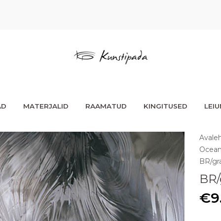
AD
MATERJALID
RAAMATUD
KINGITUSED
LEI
Avale
Ocean
BR/gra
BR/
€
9