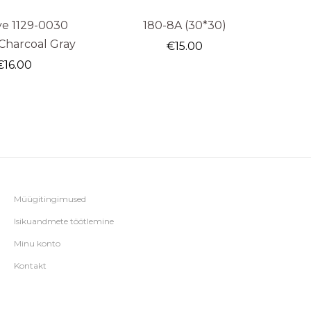
ye 1129-0030
180-8A (30*30)
 Charcoal Gray
€
15.00
€
16.00
Müügitingimused
Isikuandmete töötlemine
Minu konto
Kontakt