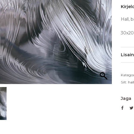
Kirjel
Hall, 
30x20
Lisai
Kategoo
Silt:
hal
Jaga